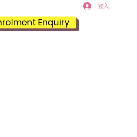
登入
Plans & Pricing
nrolment Enquiry